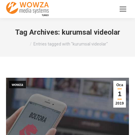
Tag Archives:
kurumsal videolar
You are here:
Entries tagged with "kurumsal videolar"
wowza
Oca
1
2019